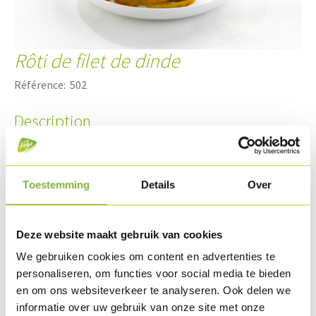
Rôti de filet de dinde
Référence:
502
Description
Filets de dinde tendres sélectionnés et marinés. Le film de
cuisson spécial permet de garder le produit juteux, tendre
et facile à trancher. Cru.
Toestemming
Details
Over
Emballage
Deze website maakt gebruik van cookies
Livrable en pièce en vrac.
We gebruiken cookies om content en advertenties te
Des demandes d'emballage spécifiques?
Contactez-nous
.
personaliseren, om functies voor social media te bieden
en om ons websiteverkeer te analyseren. Ook delen we
Conservation
informatie over uw gebruik van onze site met onze