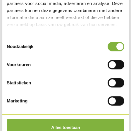
partners voor social media, adverteren en analyse. Deze
Disponible en surgelé.
partners kunnen deze gegevens combineren met andere
informatie die u aan ze heeft verstrekt of die ze hebben
Des recettes avec ce produit
verzameld op basis van uw gebruik van hun services.
Toestemmingsselectie
Noodzakelijk
Voorkeuren
Statistieken
Marketing
Roulade de dinde aux pêches et lardinettes® de
dinde
Alles toestaan